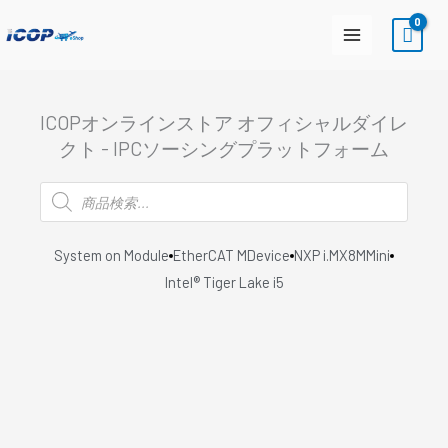
内
容
を
ス
キ
ICOPオンラインストア オフィシャルダイレ
クト - IPCソーシングプラットフォーム
ッ
プ
商
品
検
索
System on Module
EtherCAT MDevice
NXP i.MX8MMini
Intel® Tiger Lake i5