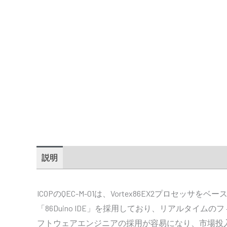
説明
追加情報
仕様
寸法
86Duinoソフト
ICOPのQEC-M-01は、Vortex86EX2プロセッサを
「86Duino IDE」を採用しており、リアルタ
フトウェアエンジニアの採用が容易になり、市場投