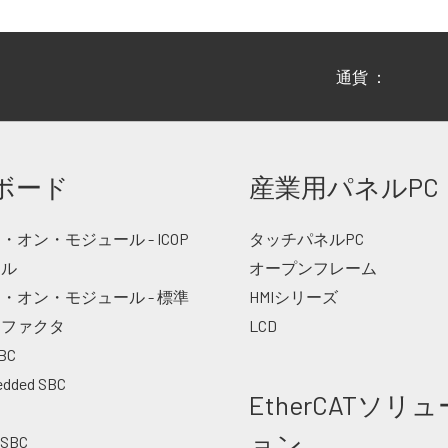
通貨 ：
ボード
産業用パネルPC
オン・モジュール - ICOP
タッチパネルPC
ナル
オープンフレーム
・オン・モジュール - 標準
HMIシリーズ
ムファクタ
LCD
BC
edded SBC
EtherCATソリ
ョン
 SBC