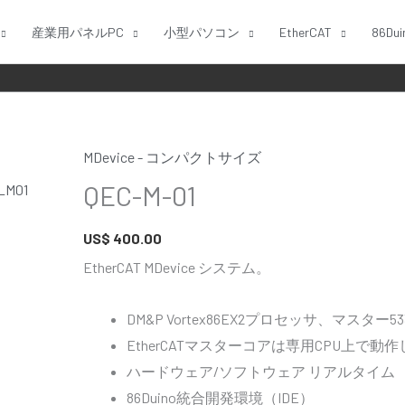
産業用パネルPC
小型パソコン
EtherCAT
86Dui
MDevice - コンパクトサイズ
QEC-
QEC-M-01
M-
01
US$
400.00
個
EtherCAT MDevice システム。
DM&P Vortex86EX2プロセッサ、マスター53
EtherCATマスターコアは専用CPU上で動
ハードウェア/ソフトウェア リアルタイム
86Duino統合開発環境（IDE）