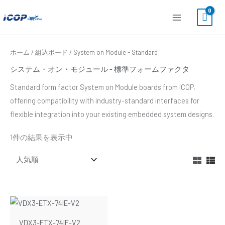
内
容
を
ス
ホーム
/
組込ボード
/ System on Module - Standard
キ
システム・オン・モジュール - 標準フォームファクタ
ッ
Standard form factor System on Module boards from ICOP,
プ
offering compatibility with industry-standard interfaces for
flexible integration into your existing embedded system designs.
1件の結果を表示中
VDX3-ETX-74IE-V2