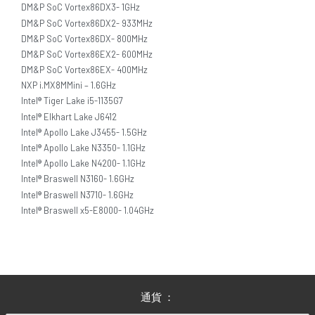
DM&P SoC Vortex86DX3- 1GHz
DM&P SoC Vortex86DX2- 933MHz
DM&P SoC Vortex86DX- 800MHz
DM&P SoC Vortex86EX2- 600MHz
DM&P SoC Vortex86EX- 400MHz
NXP i.MX8MMini – 1.6GHz
Intel® Tiger Lake i5-1135G7
Intel® Elkhart Lake J6412
Intel® Apollo Lake J3455- 1.5GHz
Intel® Apollo Lake N3350- 1.1GHz
Intel® Apollo Lake N4200- 1.1GHz
Intel® Braswell N3160- 1.6GHz
Intel® Braswell N3710- 1.6GHz
Intel® Braswell x5-E8000- 1.04GHz
通貨 ：