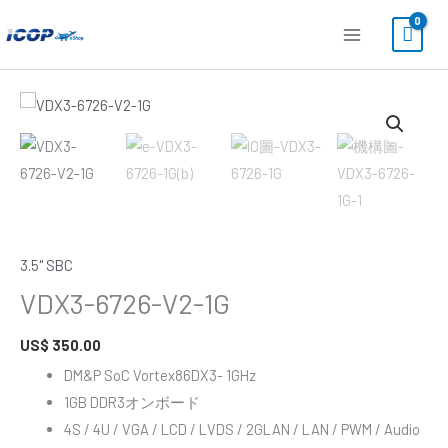
内
容
を
ス
VDX3-
キ
6726-
ッ
V2-
プ
1G
個
3.5" SBC
VDX3-6726-V2-1G
US$
350.00
DM&P SoC Vortex86DX3- 1GHz
1GB DDR3オンボード
4S / 4U / VGA / LCD / LVDS / 2GLAN / LAN / PWM / Audio