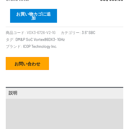
お買い物カゴに追
加
商品コード:
VDX3-6726-V2-1G
カテゴリー:
3.5" SBC
タグ:
DM&P SoC Vortex86DX3- 1GHz
ブランド:
ICOP Technology Inc.
お問い合わせ
説明
追加情報
仕様
販売代理店