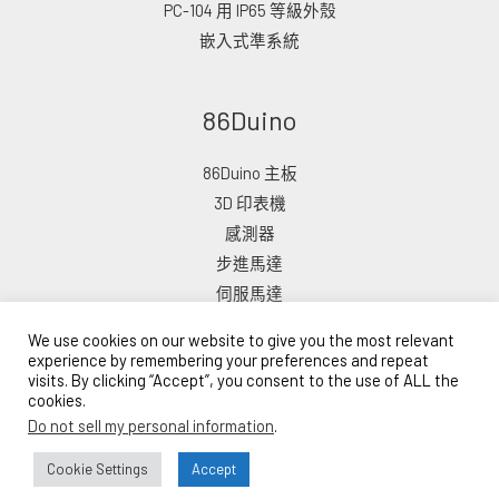
PC-104 用 IP65 等級外殼
嵌入式準系統
86Duino
86Duino 主板
3D 印表機
感測器
步進馬達
伺服馬達
We use cookies on our website to give you the most relevant
experience by remembering your preferences and repeat
visits. By clicking “Accept”, you consent to the use of ALL the
cookies.
版權所有 © 2026 ICOP 電子商店
Do not sell my personal information
.
由 ICOP 網路商城提供支援
Lead Time: 10–15 Business Days
Cookie Settings
Accept
Bulk Order Inquiry →