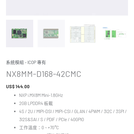
系統模組 - ICOP 專有
NX8MM-D168-42CMC
US$
144.00
NXP i.MX8M Mini-1.8GHz
2GB LPDDR4 板載
4S / 2U / MIPI-DSI / MIPI-CSI / GLAN / 4PWM / 3I2C / 3SPI /
3I2S&SAI / S / PDIF / PCIe / 40GPIO
工作溫度：0 ~ +70°C