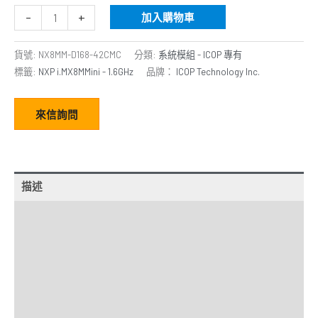
-
+
加入購物車
貨號:
NX8MM-D168-42CMC
分類:
系統模組 - ICOP 專有
標籤:
NXP i.MX8MMini - 1.6GHz
品牌：
ICOP Technology Inc.
來信詢問
描述
額外資訊
規格
經銷商
Downloads