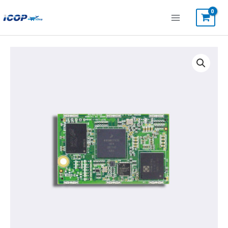
跳
至
主
要
NX8MM-
內
D168-
容
42CMC
數
量