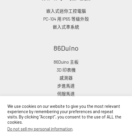
嵌入式迷你工控電腦
PC-104 用 IP65 等級外殼
嵌入式準系統
86Duino
86Duino 主板
3D 印表機
感測器
步進馬達
伺服馬達
We use cookies on our website to give you the most relevant
experience by remembering your preferences and repeat
visits. By clicking “Accept”, you consent to the use of ALL the
cookies.
版權所有 © 2026 ICOP 電子商店
Do not sell my personal information
.