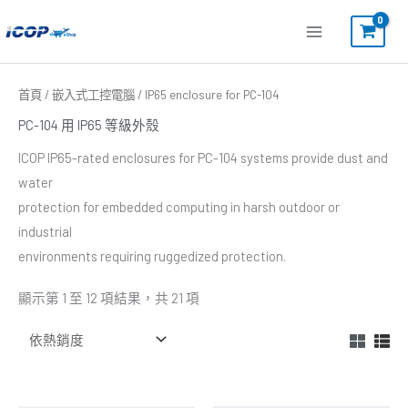
跳
至
主
要
依
首頁
/
嵌入式工控電腦
/ IP65 enclosure for PC-104
熱
內
銷
PC-104 用 IP65 等級外殼
度
容
排
序
ICOP IP65-rated enclosures for PC-104 systems provide dust and
water
protection for embedded computing in harsh outdoor or
industrial
environments requiring ruggedized protection.
顯示第 1 至 12 項結果，共 21 項