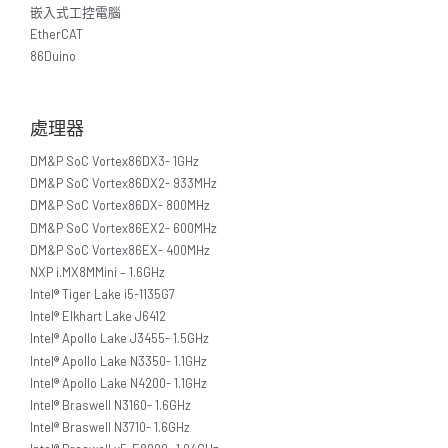
嵌入式工控電腦
EtherCAT
86Duino
處理器
DM&P SoC Vortex86DX3- 1GHz
DM&P SoC Vortex86DX2- 933MHz
DM&P SoC Vortex86DX- 800MHz
DM&P SoC Vortex86EX2- 600MHz
DM&P SoC Vortex86EX- 400MHz
NXP i.MX8MMini – 1.6GHz
Intel® Tiger Lake i5-1135G7
Intel® Elkhart Lake J6412
Intel® Apollo Lake J3455- 1.5GHz
Intel® Apollo Lake N3350- 1.1GHz
Intel® Apollo Lake N4200- 1.1GHz
Intel® Braswell N3160- 1.6GHz
Intel® Braswell N3710- 1.6GHz