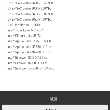
DM&P SoC Vortex86DX2- 933MHz
DM&P SoC Vortex86DX- 800MHz
DM&P SoC Vortex86EX2- 600MHz
DM&P SoC Vortex86EX- 400MHz
NXP i.MX8MMini – 1.6GHz
Intel® Tiger Lake i5-1135G7
Intel® Elkhart Lake J6412
Intel® Apollo Lake J3455- 1.5GHz
Intel® Apollo Lake N3350- 1.1GHz
Intel® Apollo Lake N4200- 1.1GHz
Intel® Braswell N3160- 1.6GHz
Intel® Braswell N3710- 1.6GHz
Intel® Braswell x5-E8000- 1.04GHz
幣別：