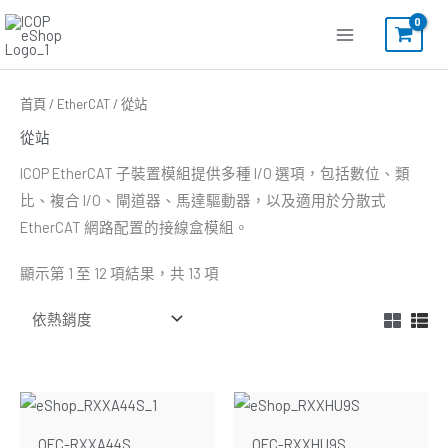
跳
至
主
要
依
首頁
/
EtherCAT
/ 從站
熱
內
銷
從站
度
容
排
序
ICOP EtherCAT 子裝置模組提供多種 I/O 選項，包括數位、類
比、複合 I/O、閘道器、馬達驅動器，以及適用於分散式
EtherCAT 網路配置的接線盒模組。
顯示第 1 至 12 項結果，共 13 項
QEC-RXXA44S
QEC-RXXHU9S