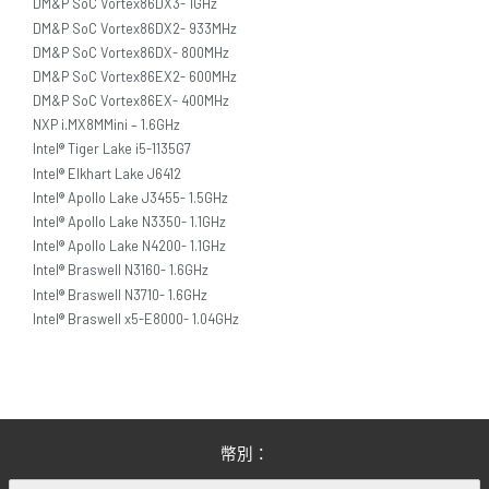
DM&P SoC Vortex86DX3- 1GHz
DM&P SoC Vortex86DX2- 933MHz
DM&P SoC Vortex86DX- 800MHz
DM&P SoC Vortex86EX2- 600MHz
DM&P SoC Vortex86EX- 400MHz
NXP i.MX8MMini – 1.6GHz
Intel® Tiger Lake i5-1135G7
Intel® Elkhart Lake J6412
Intel® Apollo Lake J3455- 1.5GHz
Intel® Apollo Lake N3350- 1.1GHz
Intel® Apollo Lake N4200- 1.1GHz
Intel® Braswell N3160- 1.6GHz
Intel® Braswell N3710- 1.6GHz
Intel® Braswell x5-E8000- 1.04GHz
幣別：