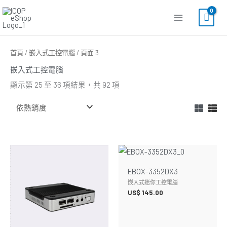
跳
至
主
要
依
首頁
/
嵌入式工控電腦
/ 頁面 3
熱
內
銷
嵌入式工控電腦
度
容
排
顯示第 25 至 36 項結果，共 92 項
序
EBOX-3352DX3
嵌入式迷你工控電腦
US$
145.00