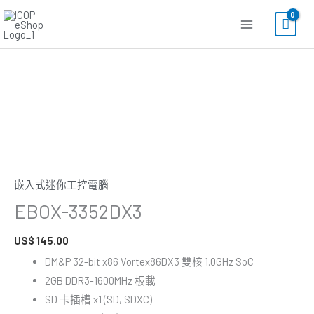
跳
至
主
要
EBOX-
內
3352DX3
容
數
量
嵌入式迷你工控電腦
EBOX-3352DX3
US$
145.00
DM&P 32-bit x86 Vortex86DX3 雙核 1.0GHz SoC
2GB DDR3-1600MHz 板載
SD 卡插槽 x1 (SD, SDXC)