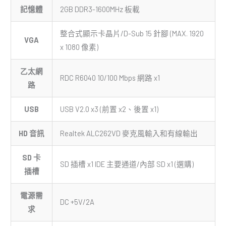
記憶體
2GB DDR3-1600MHz 板載
整合式顯示卡晶片/D-Sub 15 針腳 (MAX. 1920
VGA
x 1080 像素)
乙太網
RDC R6040 10/100 Mbps 網路 x1
路
USB
USB V2.0 x3 (前置 x2、後置 x1)
HD 音訊
Realtek ALC262VD 麥克風輸入和有線輸出
SD 卡
SD 插槽 x1 IDE 主要通道/內部 SD x1 (選購)
插槽
電源需
DC +5V/2A
求