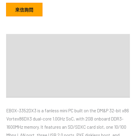
來信詢問
描述
額外資訊
規格
經銷商
Downloads
EBOX-3352DX3 is a fanless mini PC built on the DM&P 32-bit x86
Vortex86DX3 dual-core 1.0GHz SoC, with 2GB onboard DDR3-
1600MHz memory. It features an SD/SDXC card slot, one 10/100
Mbps LAN port, three USB 2.0 ports, PXE diskless boot, and