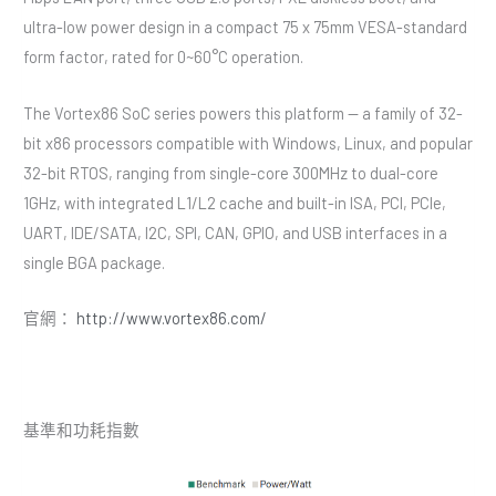
ultra-low power design in a compact 75 x 75mm VESA-standard
form factor, rated for 0~60°C operation.
The Vortex86 SoC series powers this platform — a family of 32-
bit x86 processors compatible with Windows, Linux, and popular
32-bit RTOS, ranging from single-core 300MHz to dual-core
1GHz, with integrated L1/L2 cache and built-in ISA, PCI, PCIe,
UART, IDE/SATA, I2C, SPI, CAN, GPIO, and USB interfaces in a
single BGA package.
官網：
http://www.vortex86.com/
基準和功耗指數