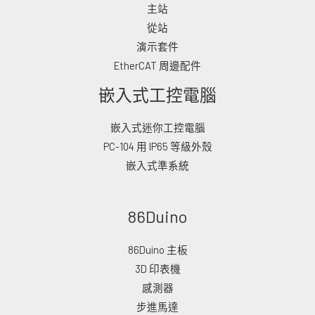
主站
從站
演示套件
EtherCAT 周邊配件
嵌入式工控電腦
嵌入式迷你工控電腦
PC-104 用 IP65 等級外殼
嵌入式準系統
86Duino
86Duino 主板
3D 印表機
感測器
步進馬達