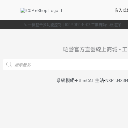
跳
嵌入式
至
主
🔧 一機整合多功能控制｜ICOP QEC-M-02 工業自動化新選擇
要
內
容
昭營官方直營線上商城 - 
Products
search
系統模組
EtherCAT 主站
NXP i.MX8M