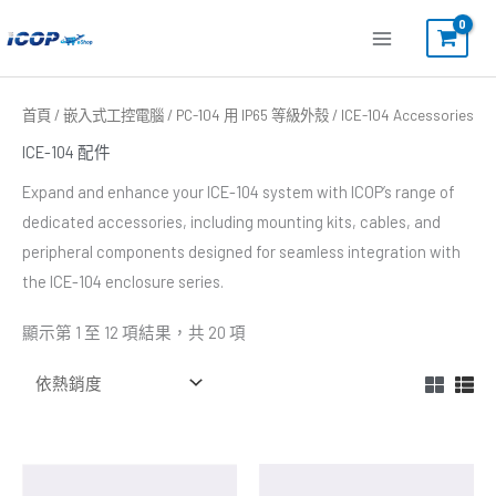
跳
至
主
要
依
首頁
/
嵌入式工控電腦
/
PC-104 用 IP65 等級外殼
/ ICE-104 Accessories
熱
內
銷
ICE-104 配件
度
容
排
序
Expand and enhance your ICE-104 system with ICOP’s range of
dedicated accessories, including mounting kits, cables, and
peripheral components designed for seamless integration with
the ICE-104 enclosure series.
顯示第 1 至 12 項結果，共 20 項