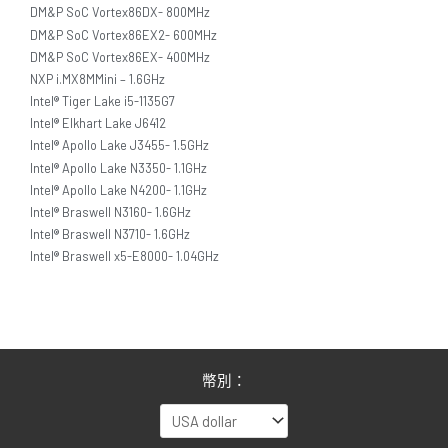
DM&P SoC Vortex86DX- 800MHz
DM&P SoC Vortex86EX2- 600MHz
DM&P SoC Vortex86EX- 400MHz
NXP i.MX8MMini – 1.6GHz
Intel® Tiger Lake i5-1135G7
Intel® Elkhart Lake J6412
Intel® Apollo Lake J3455- 1.5GHz
Intel® Apollo Lake N3350- 1.1GHz
Intel® Apollo Lake N4200- 1.1GHz
Intel® Braswell N3160- 1.6GHz
Intel® Braswell N3710- 1.6GHz
Intel® Braswell x5-E8000- 1.04GHz
幣別：