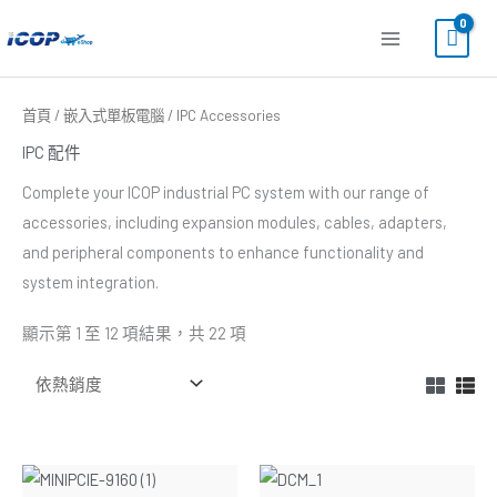
跳
至
主
要
依
首頁
/
嵌入式單板電腦
/ IPC Accessories
熱
內
銷
IPC 配件
度
容
排
序
Complete your ICOP industrial PC system with our range of
accessories, including expansion modules, cables, adapters,
and peripheral components to enhance functionality and
system integration.
顯示第 1 至 12 項結果，共 22 項