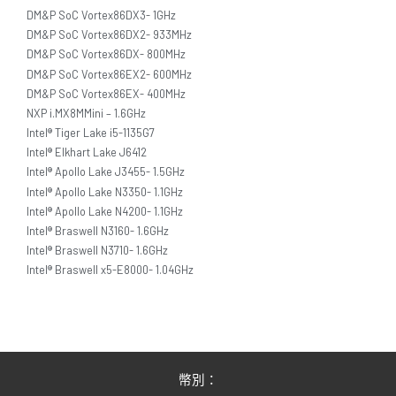
DM&P SoC Vortex86DX3- 1GHz
DM&P SoC Vortex86DX2- 933MHz
DM&P SoC Vortex86DX- 800MHz
DM&P SoC Vortex86EX2- 600MHz
DM&P SoC Vortex86EX- 400MHz
NXP i.MX8MMini – 1.6GHz
Intel® Tiger Lake i5-1135G7
Intel® Elkhart Lake J6412
Intel® Apollo Lake J3455- 1.5GHz
Intel® Apollo Lake N3350- 1.1GHz
Intel® Apollo Lake N4200- 1.1GHz
Intel® Braswell N3160- 1.6GHz
Intel® Braswell N3710- 1.6GHz
Intel® Braswell x5-E8000- 1.04GHz
幣別：