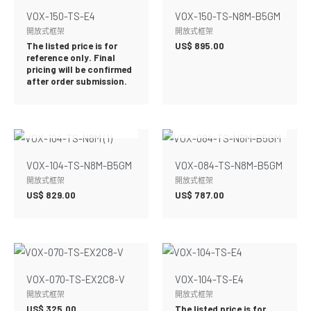
VOX-150-TS-E4
VOX-150-TS-N8M-B5GM
開放式框架
開放式框架
The listed price is for
US$
895.00
reference only. Final
pricing will be confirmed
after order submission.
暫無庫存
暫無庫存
VOX-104-TS-N8M-B5GM
VOX-084-TS-N8M-B5GM
開放式框架
開放式框架
US$
829.00
US$
787.00
VOX-070-TS-EX2C8-V
VOX-104-TS-E4
開放式框架
開放式框架
US$
325.00
The listed price is for