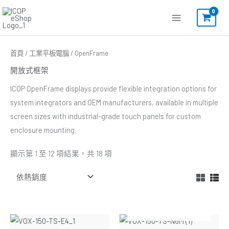
跳
至
主
要
依
首頁
/
工業平板電腦
/ OpenFrame
熱
內
銷
開放式框架
度
容
排
序
ICOP OpenFrame displays provide flexible integration options for
system integrators and OEM manufacturers, available in multiple
screen sizes with industrial-grade touch panels for custom
enclosure mounting.
顯示第 1 至 12 項結果，共 18 項
暫無庫存