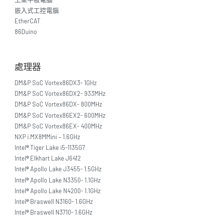
嵌入式工控電腦
EtherCAT
86Duino
處理器
DM&P SoC Vortex86DX3- 1GHz
DM&P SoC Vortex86DX2- 933MHz
DM&P SoC Vortex86DX- 800MHz
DM&P SoC Vortex86EX2- 600MHz
DM&P SoC Vortex86EX- 400MHz
NXP i.MX8MMini – 1.6GHz
Intel® Tiger Lake i5-1135G7
Intel® Elkhart Lake J6412
Intel® Apollo Lake J3455- 1.5GHz
Intel® Apollo Lake N3350- 1.1GHz
Intel® Apollo Lake N4200- 1.1GHz
Intel® Braswell N3160- 1.6GHz
Intel® Braswell N3710- 1.6GHz