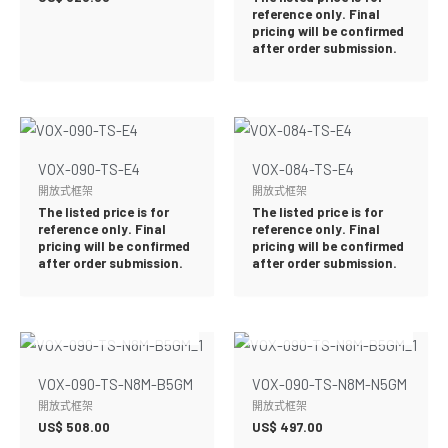
reference only. Final
pricing will be confirmed
after order submission.
VOX-090-TS-E4
VOX-084-TS-E4
開放式框架
開放式框架
The listed price is for
The listed price is for
reference only. Final
reference only. Final
pricing will be confirmed
pricing will be confirmed
after order submission.
after order submission.
暫無庫存
暫無庫存
VOX-090-TS-N8M-B5GM
VOX-090-TS-N8M-N5GM
開放式框架
開放式框架
US$
508.00
US$
497.00