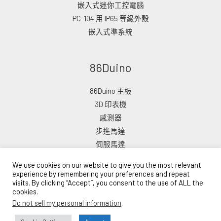
嵌入式迷你工控電腦
PC-104 用 IP65 等級外殼
嵌入式準系統
86Duino
86Duino 主板
3D 印表機
感測器
步進馬達
伺服馬達
We use cookies on our website to give you the most relevant
experience by remembering your preferences and repeat
visits. By clicking “Accept”, you consent to the use of ALL the
cookies.
版權所有 © 2026 ICOP 電子商店
Do not sell my personal information
.
由 ICOP 網路商城提供支援
Lead Time: 10–15 Business Days