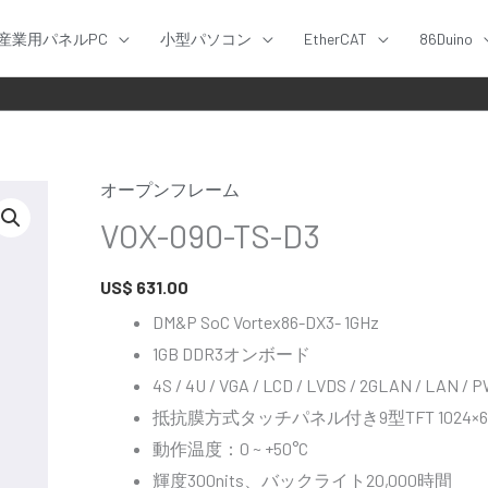
産業用パネルPC
小型パソコン
EtherCAT
86Duino
オープンフレーム
VOX-
VOX-090-TS-D3
090-
TS-
US$
631.00
D3
個
DM&P SoC Vortex86-DX3- 1GHz
1GB DDR3オンボード
4S / 4U / VGA / LCD / LVDS / 2GLAN / LAN / PW
抵抗膜方式タッチパネル付き9型TFT 1024×6
動作温度：0 ~ +50°C
輝度300nits、バックライト20,000時間