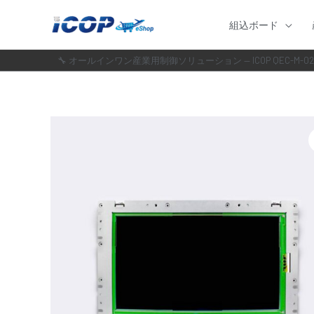
内
組込ボード
容
を
🔧 オールインワン産業用制御ソリューション — ICOP QEC-M-02
ス
キ
ッ
プ