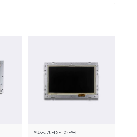
VOX-070-TS-EX2-V-I