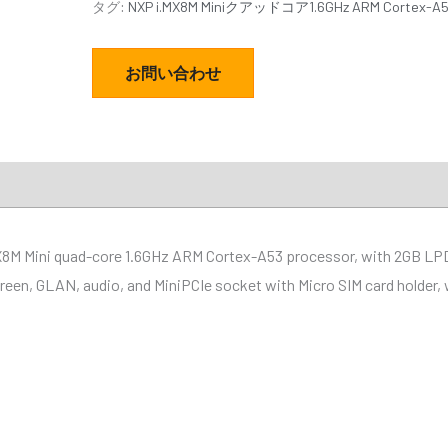
タグ:
NXP i.MX8M Miniクアッドコア1.6GHz ARM Corte
お問い合わせ
ds
X8M Mini quad-core 1.6GHz ARM Cortex-A53 processor, with 2GB L
creen, GLAN, audio, and MiniPCIe socket with Micro SIM card holder,