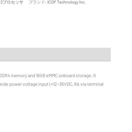
x-A53プロセッサ
ブランド:
ICOP Technology Inc.
PDDR4 memory and 16GB eMMC onboard storage. It
 wide power voltage input (+12~36VDC, 8A via terminal