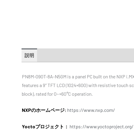
説明
追加情報
仕様
販売代理店
Downloa
PN8M-090T-8A-N5GM is a panel PC built on the NXP i.M
features a 9″ TFT LCD (1024×600) with resistive touch s
block), rated for 0~+60°C operation.
NXPのホームページ:
https://www.nxp.com/
Yoctoプロジェクト：
https://www.yoctoproject.org/