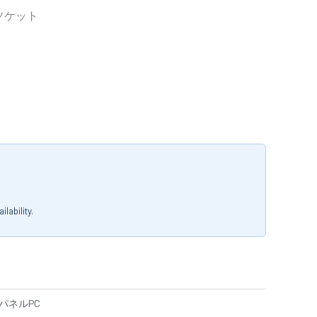
eソケット
lability.
パネルPC