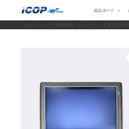
内
組込ボード
容
を
🔧 オールインワン産業用制御ソリューション — ICOP QEC-M-02
ス
キ
ッ
プ