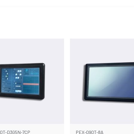
0T-D3G5N-7CP
PEX-090T-8A