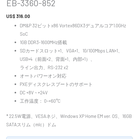
EB-3360-852
US$
316.00
DM&P 32ビットx86 Vortex86DX3デュアルコア1.0GHz
SoC
1GB DDR3-1600MHz搭載
SDカードスロット×1、VGA×1、10/100Mbps LAN×1、
USB×4（前面×2、背面×1、内部×1）、
ライン出力、RS-232 x2
オートパワーオン対応
PXEディスクレスブートのサポート
DC +8V ~ +24V
工作温度： 0~+60°C
* 22.5W電源、VESAネジ、Windows XP Home EM ver. OS、16GB
SATAスリム（mlc）ドム