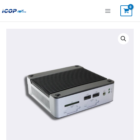
内
容
を
ス
EB-
キ
3360-
ッ
852
プ
個