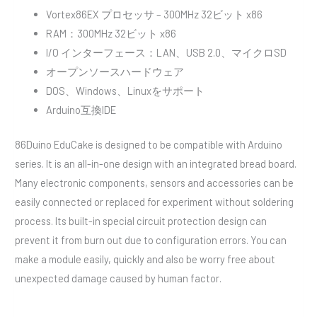
Vortex86EX プロセッサ – 300MHz 32ビット x86
RAM：300MHz 32ビット x86
I/O インターフェース：LAN、USB 2.0、マイクロSD
オープンソースハードウェア
DOS、Windows、Linuxをサポート
Arduino互換IDE
86Duino EduCake is designed to be compatible with Arduino
series. It is an all-in-one design with an integrated bread board.
Many electronic components, sensors and accessories can be
easily connected or replaced for experiment without soldering
process. Its built-in special circuit protection design can
prevent it from burn out due to configuration errors. You can
make a module easily, quickly and also be worry free about
unexpected damage caused by human factor.