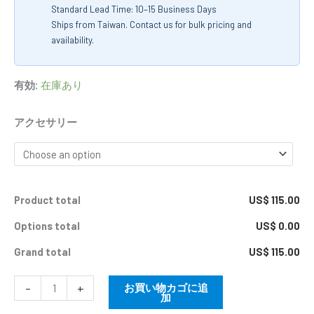
Standard Lead Time: 10–15 Business Days
Ships from Taiwan. Contact us for bulk pricing and
availability.
有効:
在庫あり
アクセサリー
Product total
US$ 115.00
Options total
US$ 0.00
Grand total
US$ 115.00
-
+
お買い物カゴに追
加