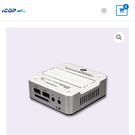
内
容
を
ス
86Duino
キ
EduCake
ッ
個
プ