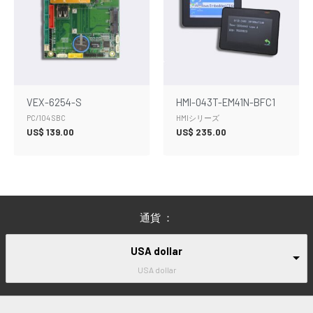
VEX-6254-S
HMI-043T-EM41N-BFC1
PC/104 SBC
HMIシリーズ
US$
139.00
US$
235.00
通貨 ：
USA dollar
USA dollar