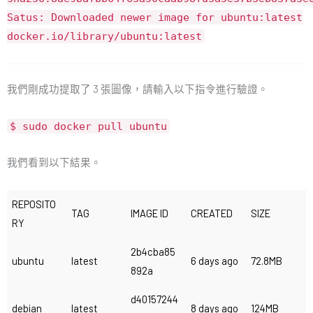
Satus: Downloaded newer image for ubuntu:latest
docker.io/library/ubuntu:latest
我們剛成功提取了 3 張圖像，請輸入以下指令進行驗證。
$ sudo docker pull ubuntu
我們看到以下結果。
REPOSITO
TAG
IMAGE ID
CREATED
SIZE
RY
2b4cba85
ubuntu
latest
6 days ago
72.8MB
892a
d40157244
debian
latest
8 days ago
124MB