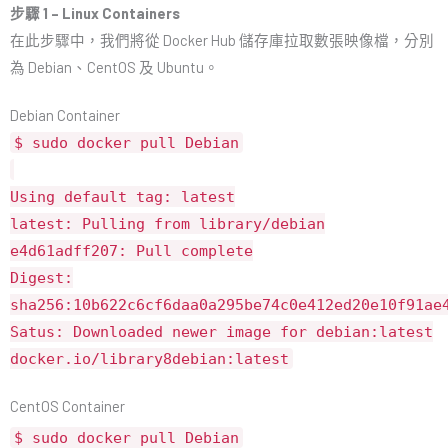
步驟 1 – Linux Containers
在此步驟中，我們將從 Docker Hub 儲存庫拉取數張映像檔，分別
為 Debian、CentOS 及 Ubuntu。
Debian Container
$ sudo docker pull Debian
Using default tag: latest
latest: Pulling from library/debian
e4d61adff207: Pull complete
Digest:
sha256:10b622c6cf6daa0a295be74c0e412ed20e10f91ae
Satus: Downloaded newer image for debian:latest
docker.io/library8debian:latest
CentOS Container
$ sudo docker pull Debian