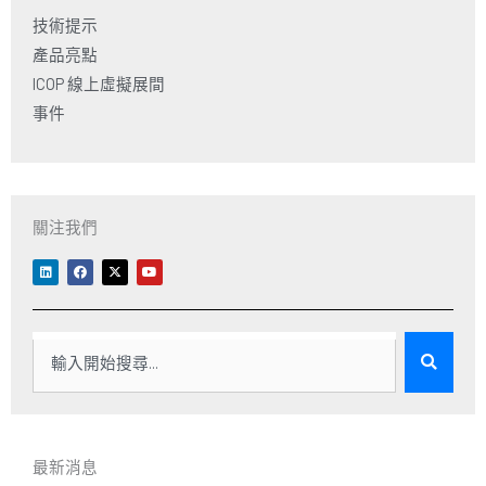
技術提示
產品亮點
ICOP 線上虛擬展間
事件
關注我們
L
F
X
Y
i
a
-
o
n
c
t
u
k
e
w
t
e
b
i
u
d
o
t
b
i
o
t
e
搜
n
k
e
r
尋
最新消息