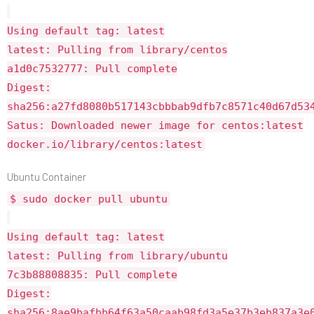
Using default tag: latest
latest: Pulling from library/centos
a1d0c7532777: Pull complete
Digest:
sha256:a27fd8080b517143cbbbab9dfb7c8571c40d67d53
Satus: Downloaded newer image for centos:latest
docker.io/library/centos:latest
Ubuntu Container
$ sudo docker pull ubuntu
Using default tag: latest
latest: Pulling from library/ubuntu
7c3b88808835: Pull complete
Digest:
sha256:8ae9bafbb64f63a50caab98fd3a5e37b3eb837a3e