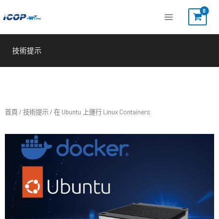
跳
至
主
要
技術提示
內
容
首頁
/
技術提示
/ 在 Ubuntu 上運行 Linux Containers