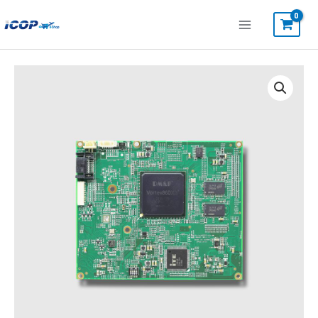
跳
至
主
要
VDX3-
內
ETX-
容
74IE-
V2
數
量