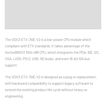
規格
經銷商
Downloads
The VDX3-ETX-74IE-V2 is a low-power CPU module which
compliant with ETX standards. It takes advantage of the
Vortex86DX3 1GHz x86 CPU, which integrates the PCIe, IDE, I2C,
VGA, LVDS, PS/2, USB, HD Audio, and even 16-bit ISA bus
support.
The VDX3-ETX-74IE-V2 is designed as a plug-in replacement,
with backward compatibility to support legacy software to
extend the existing product life cycle without heavy re-
engineering.