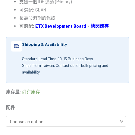
支援一個 IDE 通道 (Primary)
可選配: GLAN
長壽命週期的保證
可選配:
ETX Development Board
、
快閃儲存
Shipping & Availability
Standard Lead Time: 10–15 Business Days
Ships from Taiwan. Contact us for bulk pricing and
availability.
庫存量:
尚有庫存
配件