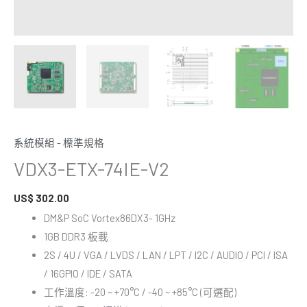
系統模組 - 標準規格
VDX3-ETX-74IE-V2
US$
302.00
DM&P SoC Vortex86DX3- 1GHz
1GB DDR3 板載
2S / 4U / VGA / LVDS / LAN / LPT / I2C / AUDIO / PCI / ISA
/ 16GPIO / IDE / SATA
工作溫度: -20 ~ +70°C / -40 ~ +85°C (可選配)