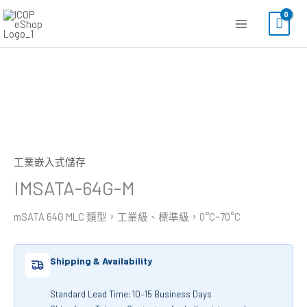
跳
至
主
要
內
容
工業嵌入式儲存
IMSATA-64G-M
mSATA 64G MLC 類型，工業級、標準級，0°C~70°C
Shipping & Availability
Standard Lead Time: 10–15 Business Days