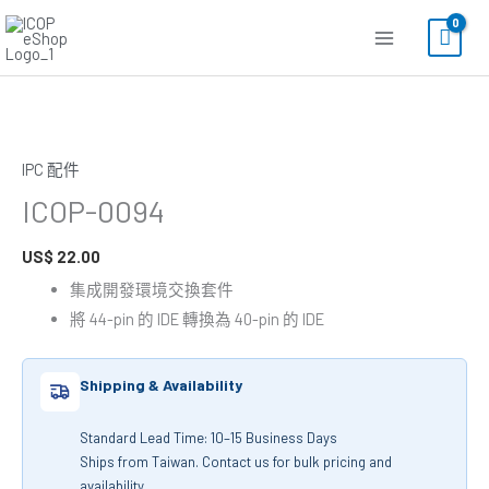
跳
至
主
要
ICOP-
內
0094
容
IPC 配件
數
量
ICOP-0094
US$
22.00
集成開發環境交換套件
將 44-pin 的 IDE 轉換為 40-pin 的 IDE
Shipping & Availability
Standard Lead Time: 10–15 Business Days
Ships from Taiwan. Contact us for bulk pricing and
availability.