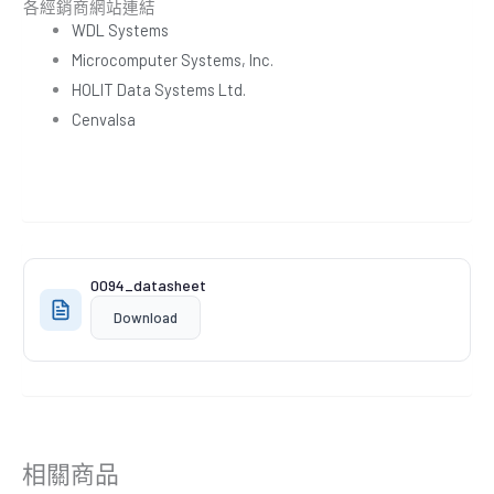
各經銷商網站連結
WDL Systems
Microcomputer Systems, Inc.
HOLIT Data Systems Ltd.
Cenvalsa
0094_datasheet
Download
相關商品