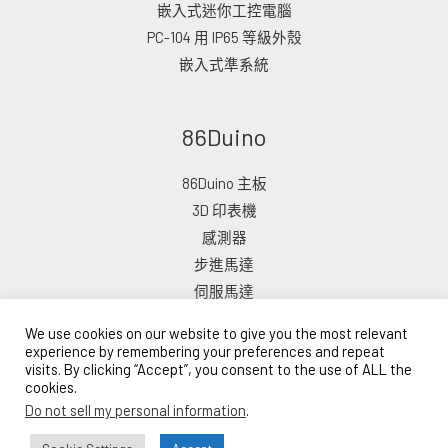
嵌入式迷你工控電腦
PC-104 用 IP65 等級外殼
嵌入式準系統
86Duino
86Duino 主板
3D 印表機
感測器
步進馬達
伺服馬達
We use cookies on our website to give you the most relevant
experience by remembering your preferences and repeat
visits. By clicking “Accept”, you consent to the use of ALL the
cookies.
版權所有 © 2026 ICOP 電子商店
Do not sell my personal information
.
由 ICOP 網路商城提供支援
Lead Time: 10–15 Business Days