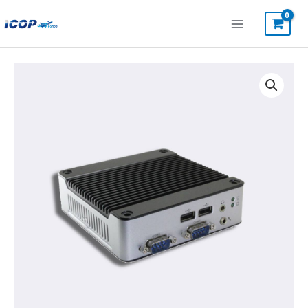
跳
至
主
要
EB-
內
3360-
容
L2C2852E
數
量