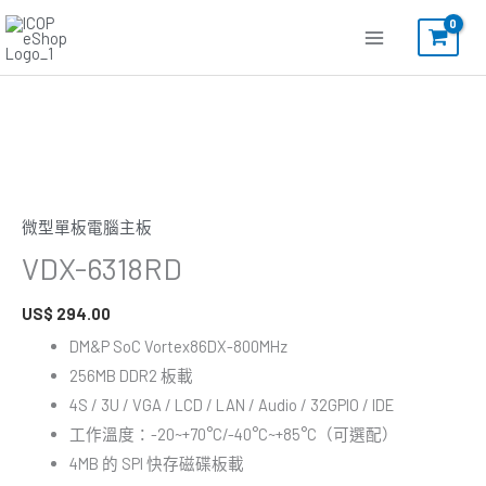
跳
至
主
要
VDX-
內
6318RD
容
數
量
微型單板電腦主板
VDX-6318RD
US$
294.00
DM&P SoC Vortex86DX-800MHz
256MB DDR2 板載
4S / 3U / VGA / LCD / LAN / Audio / 32GPIO / IDE
工作溫度：-20~+70°C/-40°C~+85°C（可選配）
4MB 的 SPI 快存磁碟板載