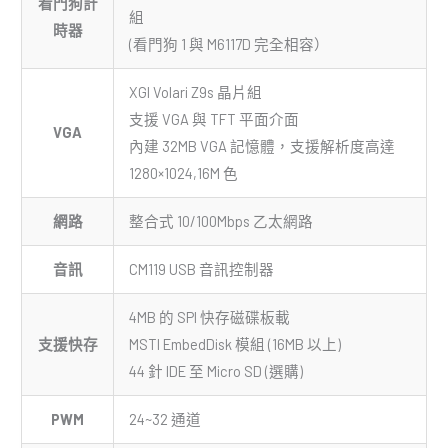
看門狗計
組
時器
(看門狗 1 與 M6117D 完全相容）
XGI Volari Z9s 晶片組
支援 VGA 與 TFT 平面介面
VGA
內建 32MB VGA 記憶體，支援解析度高達
1280×1024,16M 色
網路
整合式 10/100Mbps 乙太網路
音訊
CM119 USB 音訊控制器
4MB 的 SPI 快存磁碟板載
支援快存
MSTI EmbedDisk 模組 (16MB 以上)
44 針 IDE 至 Micro SD (選購)
PWM
24~32 通道