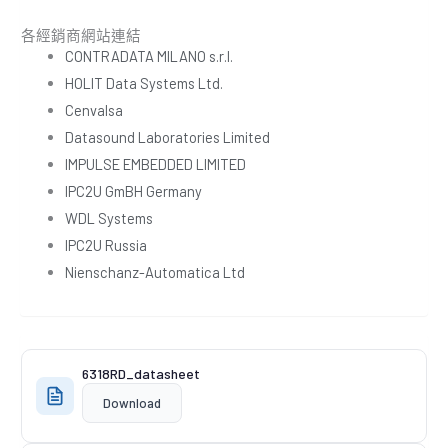
各經銷商網站連結
CONTRADATA MILANO s.r.l.
HOLIT Data Systems Ltd.
Cenvalsa
Datasound Laboratories Limited
IMPULSE EMBEDDED LIMITED
IPC2U GmBH Germany
WDL Systems
IPC2U Russia
Nienschanz-Automatica Ltd
6318RD_datasheet
Download