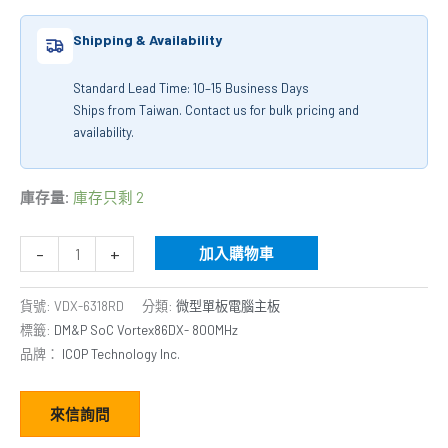
Shipping & Availability
Standard Lead Time: 10–15 Business Days
Ships from Taiwan. Contact us for bulk pricing and
availability.
庫存量:
庫存只剩 2
-
+
加入購物車
貨號:
VDX-6318RD
分類:
微型單板電腦主板
標籤:
DM&P SoC Vortex86DX- 800MHz
品牌：
ICOP Technology Inc.
來信詢問