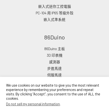
嵌入式迷你工控電腦
PC-104 用 IP65 等級外殼
嵌入式準系統
86Duino
86Duino 主板
3D 印表機
感測器
步進馬達
伺服馬達
We use cookies on our website to give you the most relevant
experience by remembering your preferences and repeat
visits. By clicking “Accept”, you consent to the use of ALL the
cookies.
版權所有 © 2026 ICOP 電子商店
Do not sell my personal information
.
由 ICOP 網路商城提供支援
Lead Time: 10–15 Business Days