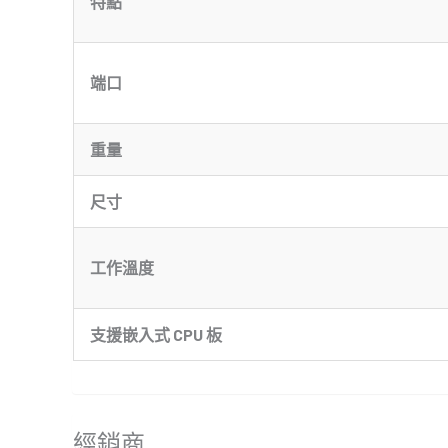
特點
端口
重量
尺寸
工作溫度
支援嵌入式 CPU 板
經銷商