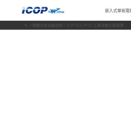
跳
嵌入式單板電
至
主
🔧 一機整合多功能控制｜ICOP QEC-M-02 工業自動化新選擇
要
內
容