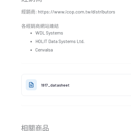
經銷商:
https://www.icop.com.tw/distributors
各經銷商網站連結
WDL Systems
HOLIT Data Systems Ltd.
Cenvalsa
1917_datasheet
相關商品