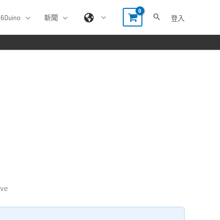
86Duino
新聞
登入
ve