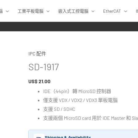
腦
工業平板電腦
嵌入式工控電腦
EtherCAT
IPC 配件
SD-
SD-1917
1917
數
US$
21.00
量
IDE（44pin）轉 MicroSD 控制器
僅支援 VDX / VDX2 / VDX3 單板電腦
支援 SD / SDHC
支援兩個 MicroSD card 用於 IDE Master 和 Sla
Shipping & Availability