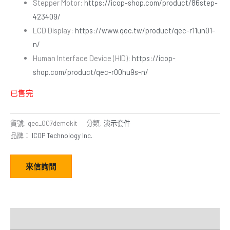
Stepper Motor:
https://icop-shop.com/product/86step-
423409/
LCD Display:
https://www.qec.tw/product/qec-r11un01-
n/
Human Interface Device (HID):
https://icop-
shop.com/product/qec-r00hu9s-n/
已售完
貨號:
qec_007demokit
分類:
演示套件
品牌：
ICOP Technology Inc.
來信詢問
描述