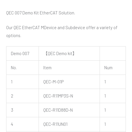
QEC 007 Demo Kit EtherCAT Solution.
Our QEC EtherCAT MDevice and Subdevice offer a variety of
options.
Demo 007
【QEC Demo kit】
No.
Item
Num
1
QEC-M-01P
1
2
QEC-R11MP3S-N
1
3
QEC-R11D88D-N
1
4
QEC-R11UN01
1