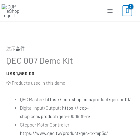
跳
至
主
要
內
容
演示套件
QEC 007 Demo Kit
US$
1,990.00
💡 Products used in this demo:
QEC Master:
https://icop-shop.com/product/qec-m-01/
Digital Input/Output:
https://icop-
shop.com/product/qec-r00d88h-n/
Stepper Motor Controller:
https://www.qec.tw/product/qec-rxxmp3s/