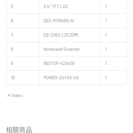
5
2.4″ TFT LCD
1
6
QEC-R11HU9S-N
1
7
EB-3362-L2C2DMI
1
8
Honeywell Scanner
1
9
86STEP-423409
1
10
POWER-24V2A-US
1
📌 Video:
相關商品