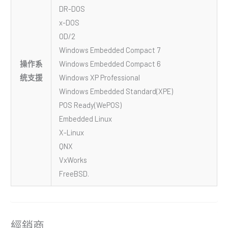
DR-DOS
x-DOS
OD/2
Windows Embedded Compact 7
操作系
Windows Embedded Compact 6
统支援
Windows XP Professional
Windows Embedded Standard(XPE)
POS Ready(WePOS)
Embedded Linux
X-Linux
QNX
VxWorks
FreeBSD.
經銷商