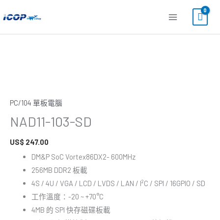
跳
至
主
要
NAD11-
內
103-
容
SD
數
PC/104 單板電腦
量
NAD11-103-SD
US$
247.00
DM&P SoC Vortex86DX2- 600MHz
256MB DDR2 板載
4S / 4U / VGA / LCD / LVDS / LAN / I²C / SPI / 16GPIO / SD
工作溫度：-20 ~ +70°C
4MB 的 SPI 快存磁碟板載