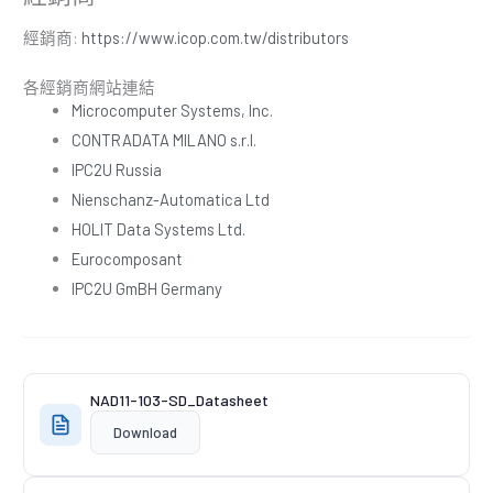
經銷商:
https://www.icop.com.tw/distributors
各經銷商網站連結
Microcomputer Systems, Inc.
CONTRADATA MILANO s.r.l.
IPC2U Russia
Nienschanz-Automatica Ltd
HOLIT Data Systems Ltd.
Eurocomposant
IPC2U GmBH Germany
NAD11-103-SD_Datasheet
Download