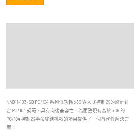
描述
額外資訊
規格
經銷商
Downloads
NAD11-103-SD PC/104 系列低功耗 x86 嵌入式控制器的設計符
合 PC/104 規範，具有向後兼容性，為面臨現有基於 x86 的
PC/104 控制器壽命終結挑戰的項目提供了一個替代性解決方
案。