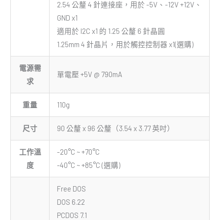
2.54 公釐 4 針連接座，用於 -5V、-12V +12V、
GND x1
適用於 I2C x1 的 1.25 公釐 6 針晶圓
1.25mm 4 針晶片，用於觸控控制器 x1(選購)
電源需
單電壓 +5V @ 790mA
求
重量
110g
尺寸
90 公釐 x 96 公釐（3.54 x 3.77 英吋）
工作溫
-20°C ~ +70°C
度
-40°C ~ +85°C (選購)
Free DOS
DOS 6.22
PCDOS 7.1