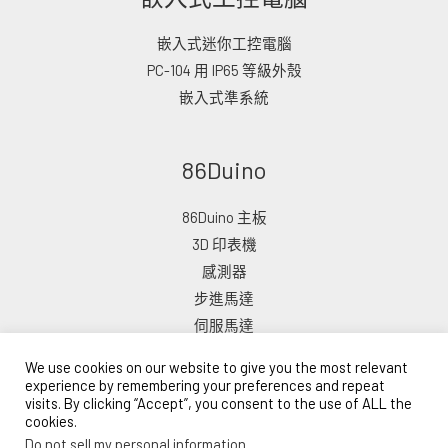
嵌入式迷你工控電腦
PC-104 用 IP65 等級外殼
嵌入式準系統
86Duino
86Duino 主板
3D 印表機
感測器
步進馬達
伺服馬達
We use cookies on our website to give you the most relevant
experience by remembering your preferences and repeat
visits. By clicking “Accept”, you consent to the use of ALL the
cookies.
版權所有 © 2026 ICOP 電子商店
Do not sell my personal information
.