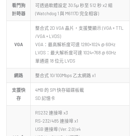
看門狗
可透過軟體設定 30.5μ 秒至 512 秒 x2 組
計時器
(Watchdog 1 與 M6117D 完全相容)
整合式 2D VGA 晶片，支援雙顯示 (VGA + TTL
/VGA + LVDS)
VGA
VGA：最高解析度可達 1280×1024 @ 60Hz
LVDS：最大解析度可達 1024×768 @ 60Hz
單通道 18 位元 LVDS
網路
整合式 10/100Mbps 乙太網路 x1
支援快
4MB 的 SPI 快存磁碟板載
存
SD 記憶卡
RS232 連接埠 x3
RS-232/485 連接埠 x1
USB 連接埠 (Ver. 2.0) x4