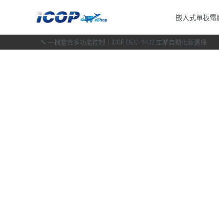
跳
嵌入式單板電
至
主
🔧 一機整合多功能控制｜ICOP QEC-M-02 工業自動化新選擇
要
內
容