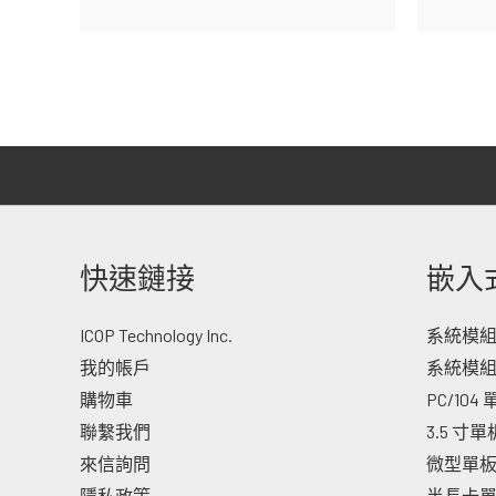
快速鏈接
嵌入
ICOP Technology Inc.
系統模組 -
我的帳戶
系統模組
購物車
PC/104
聯繫我們
3.5 寸
來信詢問
微型單
隱私政策
半長卡