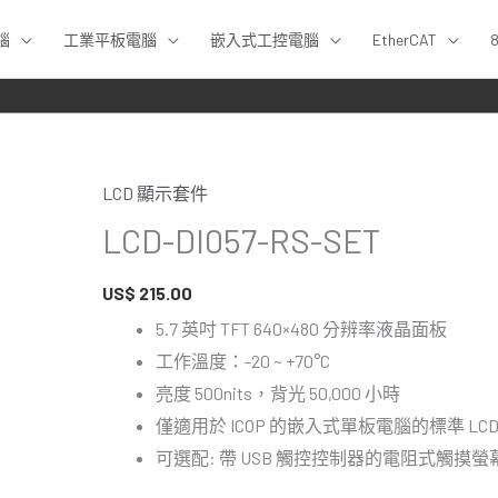
腦
工業平板電腦
嵌入式工控電腦
EtherCAT
LCD 顯示套件
LCD-
LCD-DI057-RS-SET
DI057-
RS-
US$
215.00
SET
數
5.7 英吋 TFT 640×480 分辨率液晶面板
量
工作溫度：-20 ~ +70°C
亮度 500nits，背光 50,000 小時
僅適用於 ICOP 的嵌入式單板電腦的標準 LC
可選配: 帶 USB 觸控控制器的電阻式觸摸螢幕 