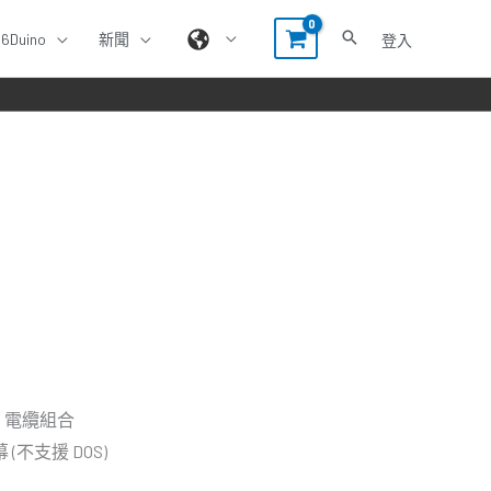
86Duino
新聞
登入
D 電纜組合
(不支援 DOS)