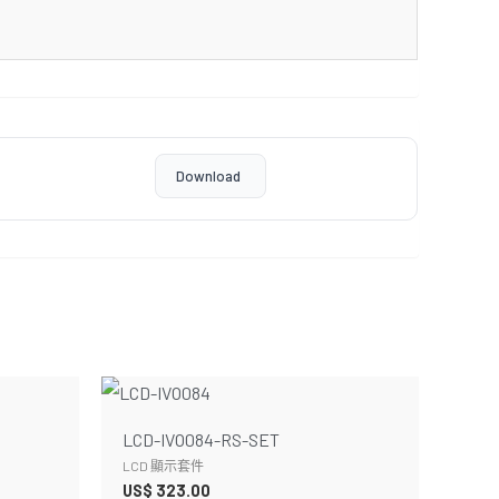
Download
LCD-IVO084-RS-SET
LCD 顯示套件
US$
323.00