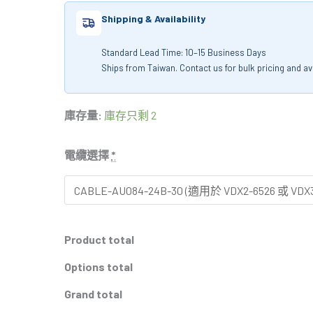
Shipping & Availability
Standard Lead Time: 10–15 Business Days
Ships from Taiwan. Contact us for bulk pricing and avai
庫存量:
庫存只剩 2
電纜選擇
*
Product total
Options total
Grand total