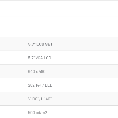
5.7″ LCD SET
5.7″ VGA LCD
640 x 480
262,144 / LED
V 100°, H 140°
500 cd/m2