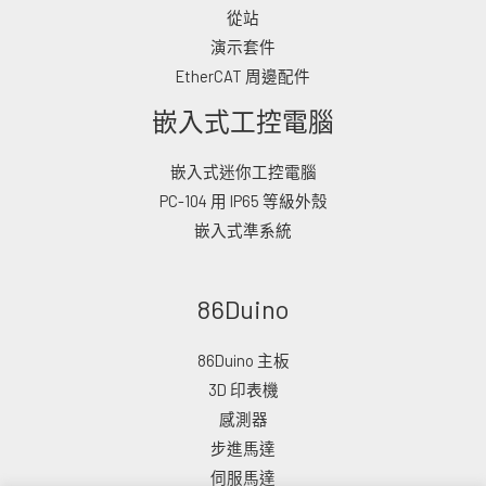
從站
演示套件
EtherCAT 周邊配件
嵌入式工控電腦
嵌入式迷你工控電腦
PC-104 用 IP65 等級外殼
嵌入式準系統
86Duino
86Duino 主板
3D 印表機
感測器
步進馬達
伺服馬達