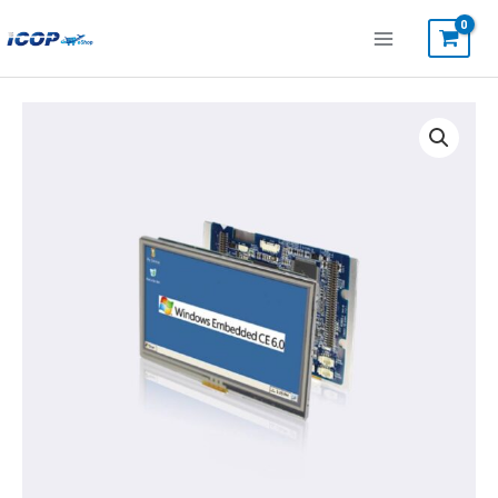
跳
至
主
要
HMI-
內
043T-
容
EM41B-
O
數
量