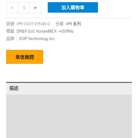
-
+
加入購物車
貨號:
HMI-043T-EM41B-O
分類:
HMI 系列
標籤:
DM&P SoC Vortex86EX- 400MHz
品牌：
ICOP Technology Inc.
來信詢問
描述
額外資訊
規格
經銷商