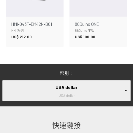
HMI-043T-EM42N-B01
86Duino ONE
HMI 系列
86Duino 主板
US$
212.00
US$
106.00
幣別：
USA dollar
USA dollar
快速鏈接