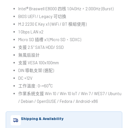
Intel® Braswell E8000 四核 1.04GHz，2.00GHz (Burst)
BIOS UEFI / Legacy 可切換
M.2 2230 E Key x1 (WiFi / BT 模組使用)
1 Gbps LAN x2
Micro SD 插槽 x1 (Micro SD、SDXC)
支援 2.5" SATA HDD/ SSD
無風扇設計
支援 VESA 100x100mm
DIN 導軌支架 (選配)
DC +12V
工作溫度: 0~+60°C
作業系統支援 Win 10 / Win 10 IoT / Win 7 / WES7 / Ubuntu
/ Debian / OpenSUSE / Fedora / Android-x86
Shipping & Availability