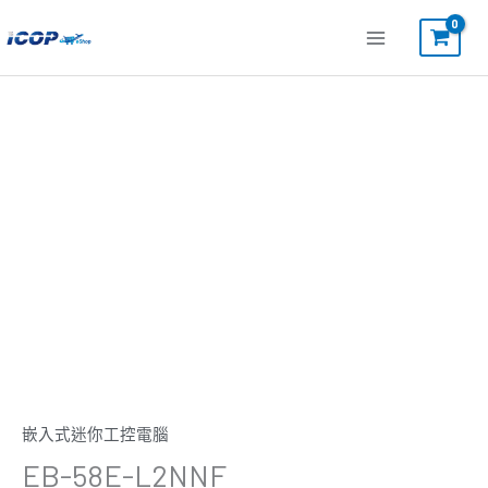
跳
至
主
要
內
容
嵌入式迷你工控電腦
EB-58E-L2NNF