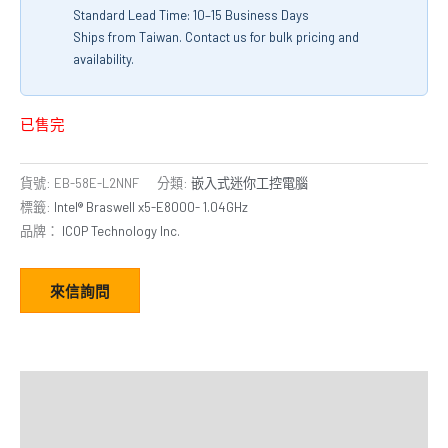
Standard Lead Time: 10–15 Business Days
Ships from Taiwan. Contact us for bulk pricing and
availability.
已售完
貨號:
EB-58E-L2NNF
分類:
嵌入式迷你工控電腦
標籤:
Intel® Braswell x5-E8000- 1.04GHz
品牌：
ICOP Technology Inc.
來信詢問
描述
額外資訊