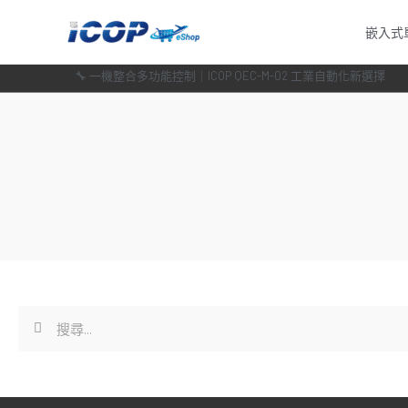
跳
嵌入式
至
主
🔧 一機整合多功能控制｜ICOP QEC-M-02 工業自動化新選擇
要
內
容
搜
搜
尋
尋