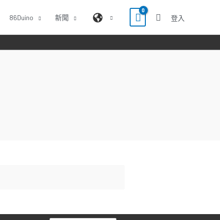
86Duino
新聞
登入