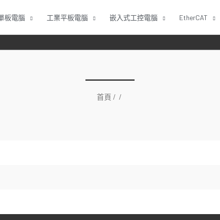
單板電腦
工業平板電腦
嵌入式工控電腦
EtherCAT
首頁
/ /