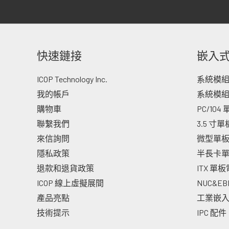
快速鏈接
嵌入
ICOP Technology Inc.
系統模組 -
我的帳戶
系統模組
購物車
PC/104
聯繫我們
3.5 寸
來信詢問
微型單
隱私政策
半長卡
退款和退貨政策
ITX 單
ICOP 線上虛擬展間
NUC&E
產品亮點
工業嵌
技術提示
IPC 配件