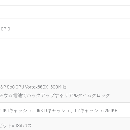
 GPIO
&P SoC CPU Vortex86DX- 800MHz
チウム電池でバックアップするリアルタイムクロック
1:16K Iキャッシュ、16K Dキャッシュ、L2キャッシュ:256KB
6ビットx-ISAバス