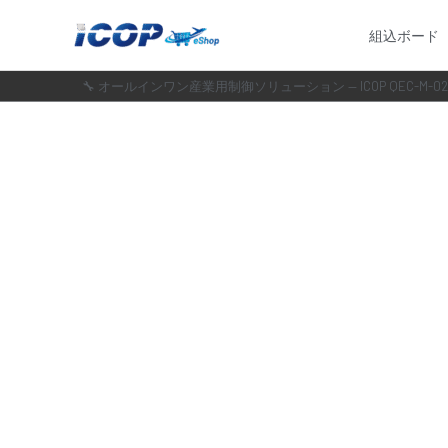
内
組込ボード
容
を
🔧 オールインワン産業用制御ソリューション — ICOP QEC-M-02
ス
キ
ッ
プ