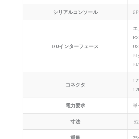
シリアルコンソール
G
エ
RS
I/Oインターフェース
US
1
1
1
コネクタ
1
電力要求
単一
寸法
52
重量
25