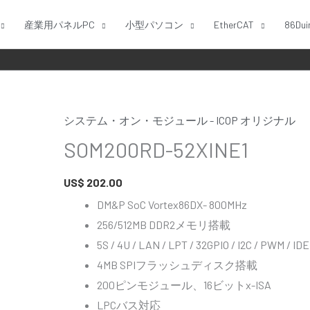
産業用パネルPC
小型パソコン
EtherCAT
86Dui
システム・オン・モジュール - ICOP オリジナル
SOM200RD-
SOM200RD-52XINE1
52XINE1
個
US$
202.00
DM&P SoC Vortex86DX- 800MHz
256/512MB DDR2メモリ搭載
5S / 4U / LAN / LPT / 32GPIO / I2C / PWM / IDE
4MB SPIフラッシュディスク搭載
200ピンモジュール、16ビットx-ISA
LPCバス対応