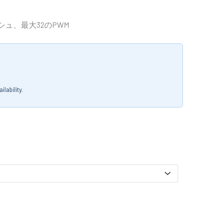
シュ、最大32のPWM
lability.