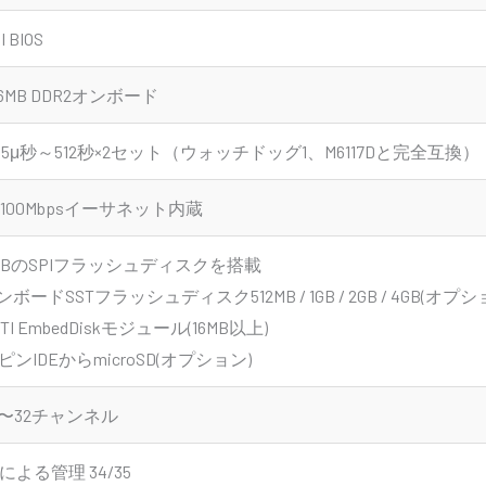
I BIOS
56MB DDR2オンボード
0.5μ秒～512秒×2セット（ウォッチドッグ1、M6117Dと完全互換）
0/100Mbpsイーサネット内蔵
MBのSPIフラッシュディスクを搭載
ンボードSSTフラッシュディスク512MB / 1GB / 2GB / 4GB(オプシ
TI EmbedDiskモジュール(16MB以上)
4ピンIDEからmicroSD(オプション)
4〜32チャンネル
Pによる管理 34/35