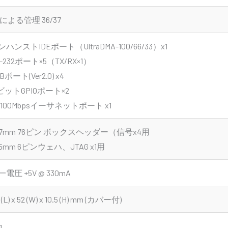
Pによる管理 36/37
ンハンストIDEポート（UltraDMA-100/66/33）x1
-232ポート×5（TX/RX×1）
Bポート(Ver2.0) x4
6ビットGPIOポート×2
0/100Mbpsイーサネットポート x1
.27mm 76ピン ボックスヘッダー（信号x4用
.25mm 6ピンウェハ、JTAG x1用
電圧 +5V @ 330mA
 (L) x 52 (W) x 10.5 (H) mm (カバー付)
g