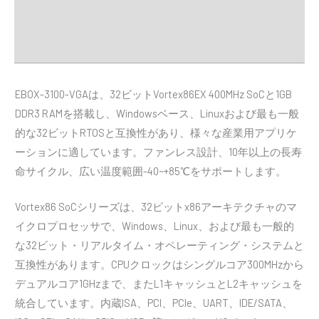
販売代理店
Downloads
EBOX-3100-VGAは、32ビットVortex86EX 400MHz SoCと1GB
DDR3 RAMを搭載し、Windowsベース、Linuxおよび最も一般
的な32ビットRTOSと互換性があり、様々な産業用アプリケ
ーションに適しています。ファンレス設計、10年以上の長寿
命サイクル、広い温度範囲-40~+85℃をサポートします。
Vortex86 SoCシリーズは、32ビットx86アーキテクチャのマ
イクロプロセッサで、Windows、Linux、および最も一般的
な32ビット・リアルタイム・オペレーティング・システムと
互換性があります。CPUクロックはシングルコア300MHzから
デュアルコア1GHzまで、またL1キャッシュとL2キャッシュを
統合しています。内蔵ISA、PCI、PCIe、UART、IDE/SATA、