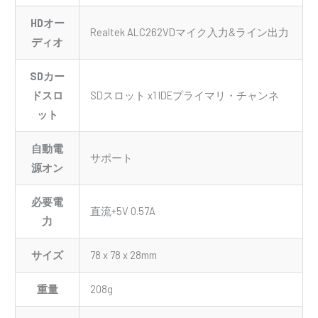
HDオー
Realtek ALC262VDマイク入力&ライン出力
ディオ
SDカー
ドスロ
SDスロット x1 IDEプライマリ・チャンネ
ット
自動電
サポート
源オン
必要電
直流+5V 0.57A
力
サイズ
78 x 78 x 28mm
重量
208g