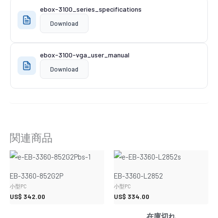
ebox-3100_series_specifications
Download
ebox-3100-vga_user_manual
Download
関連商品
EB-3360-852G2P
EB-3360-L2852
小型PC
小型PC
US$
342.00
US$
334.00
在庫切れ