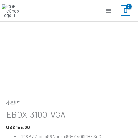
内
容
を
ス
キ
ッ
EBOX-
プ
3100-
VGA
個
小型PC
EBOX-3100-VGA
US$
155.00
DM&P 32-bit x86 Vortex86EX 400MHz SoC