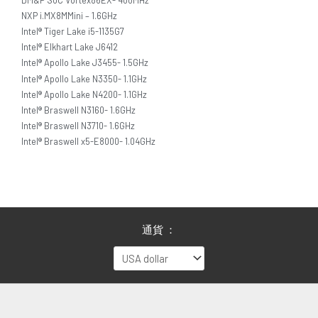
NXP i.MX8MMini – 1.6GHz
Intel® Tiger Lake i5-1135G7
Intel® Elkhart Lake J6412
Intel® Apollo Lake J3455- 1.5GHz
Intel® Apollo Lake N3350- 1.1GHz
Intel® Apollo Lake N4200- 1.1GHz
Intel® Braswell N3160- 1.6GHz
Intel® Braswell N3710- 1.6GHz
Intel® Braswell x5-E8000- 1.04GHz
通貨 ：