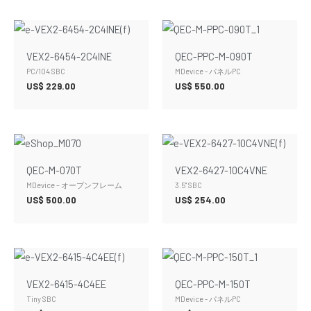
VEX2-6454-2C4INE
QEC-PPC-M-090T
PC/104 SBC
MDevice - パネルPC
US$
229.00
US$
550.00
QEC-M-070T
VEX2-6427-10C4VNE
MDevice – オープンフレーム
3.5" SBC
US$
500.00
US$
254.00
VEX2-6415-4C4EE
QEC-PPC-M-150T
Tiny SBC
MDevice - パネルPC