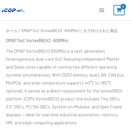
内
容
を
ス
人
ホーム
/ “DM&P SoC Vortex86EX2- 600MHz”にタグ付けされた商品
気
キ
順
DM&P SoC Vortex86EX2- 600MHz
ッ
The DM&P Vortex86EX2 600MHz is a next-generation
プ
heterogeneous dual-core SoC featuring independent Master
and Slave cores capable of running two different operating
systems simultaneously. With DDR3 memory, dual LAN, CAN bus,
MiniPCIe, and wide-temperature support (-40°C to +85°C
optional), it serves as a direct replacement for the Vortex86DX
platform. ICOP’s Vortex86EX2 product line includes Tiny SBCs,
3.5″ SBCs, PC/104 SBCs, System-on-Modules, and Open Frame
displays — ideal for real-time industrial automation, robotics,
HMI, and edge computing applications.