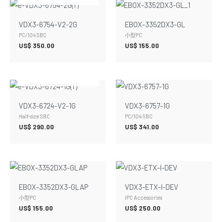
VDX3-6754-V2-2G
EBOX-3352DX3-GL
PC/104 SBC
小型PC
US$
350.00
US$
155.00
在庫切れ
VDX3-6724-V2-1G
VDX3-6757-1G
Half-size SBC
PC/104 SBC
US$
290.00
US$
341.00
EBOX-3352DX3-GLAP
VDX3-ETX-I-DEV
小型PC
IPC Accessories
US$
155.00
US$
250.00