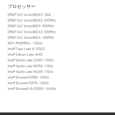
プロセッサー
DM&P SoC Vortex86DX3- 1GHz
DM&P SoC Vortex86DX2- 933MHz
DM&P SoC Vortex86DX- 800MHz
DM&P SoC Vortex86EX2- 600MHz
DM&P SoC Vortex86EX- 400MHz
NXP i.MX8MMini – 1.6GHz
Intel® Tiger Lake i5-1135G7
Intel® Elkhart Lake J6412
Intel® Apollo Lake J3455- 1.5GHz
Intel® Apollo Lake N3350- 1.1GHz
Intel® Apollo Lake N4200- 1.1GHz
Intel® Braswell N3160- 1.6GHz
Intel® Braswell N3710- 1.6GHz
Intel® Braswell x5-E8000- 1.04GHz