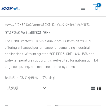
内
容
を
ス
人
ホーム
/ “DM&P SoC Vortex86DX3- 1GHz”にタグ付けされた商品
気
キ
順
DM&P SoC Vortex86DX3- 1GHz
ッ
The DM&P Vortex86DX3 is a dual-core 1GHz 32-bit x86 SoC
プ
offering enhanced performance for demanding industrial
applications. With integrated 2GB DDR3, GbE LAN, USB, and
wide-temperature support, it is well-suited for automation, IoT
edge computing, and machine control systems.
結果の1～12/71を表示しています
在庫切れ