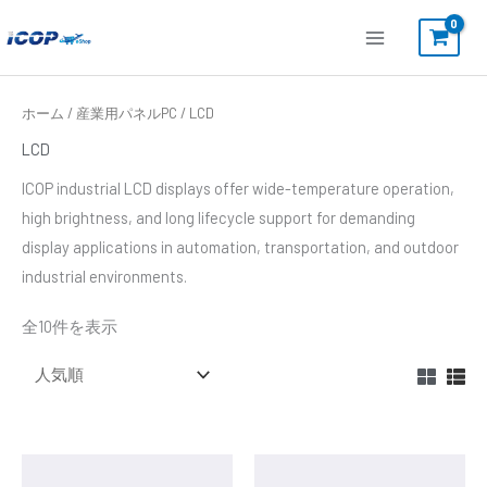
内
容
を
ス
人
ホーム
/
産業用パネルPC
/ LCD
気
キ
順
LCD
ッ
ICOP industrial LCD displays offer wide-temperature operation,
プ
high brightness, and long lifecycle support for demanding
display applications in automation, transportation, and outdoor
industrial environments.
全10件を表示