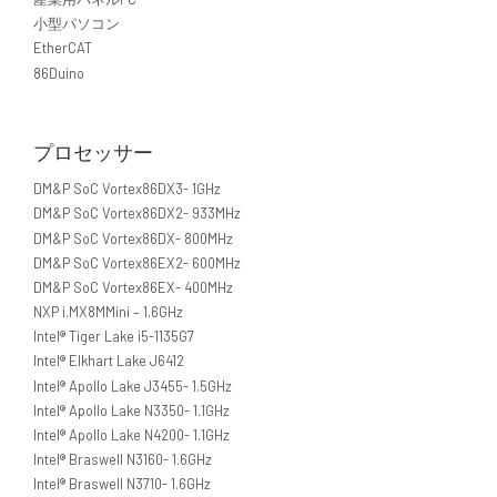
小型パソコン
EtherCAT
86Duino
プロセッサー
DM&P SoC Vortex86DX3- 1GHz
DM&P SoC Vortex86DX2- 933MHz
DM&P SoC Vortex86DX- 800MHz
DM&P SoC Vortex86EX2- 600MHz
DM&P SoC Vortex86EX- 400MHz
NXP i.MX8MMini – 1.6GHz
Intel® Tiger Lake i5-1135G7
Intel® Elkhart Lake J6412
Intel® Apollo Lake J3455- 1.5GHz
Intel® Apollo Lake N3350- 1.1GHz
Intel® Apollo Lake N4200- 1.1GHz
Intel® Braswell N3160- 1.6GHz
Intel® Braswell N3710- 1.6GHz