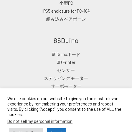
小型PC
IP65 enclosure for PC-104
組み込みベアボーン
86Duino
86Duinoボード
3D Printer
センサー
ステッピングモーター
サーボモーター
We use cookies on our website to give you the most relevant
experience by remembering your preferences and repeat
visits. By clicking “Accept”, you consent to the use of ALL the
cookies.
Copyright © 2026 ICOP eShop
Do not sell my personal information
.
Powered by ICOP eショップ
Lead Time: 10–15 Business Days