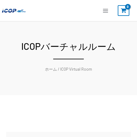
内
容
を
ス
キ
ICOPバーチャルルーム
ッ
プ
ホーム
/ ICOP Virtual Room
検
検